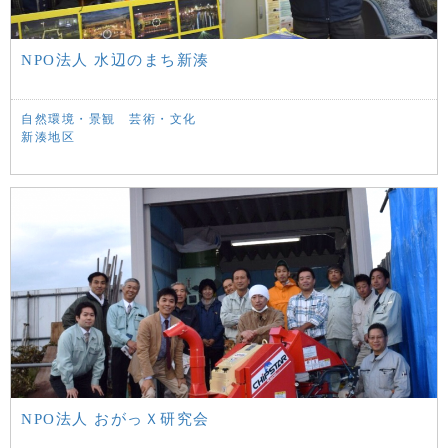
NPO法人 水辺のまち新湊
自然環境・景観
芸術・文化
新湊地区
NPO法人 おがっＸ研究会