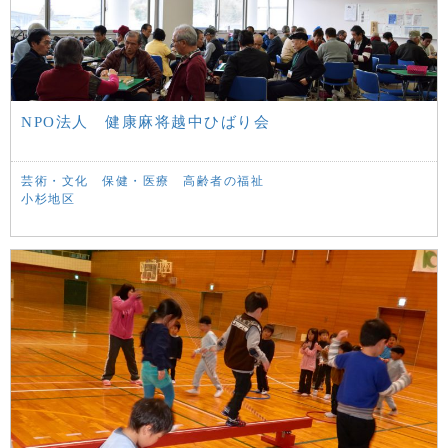
NPO法人 健康麻将越中ひばり会
芸術・文化
保健・医療
高齢者の福祉
小杉地区