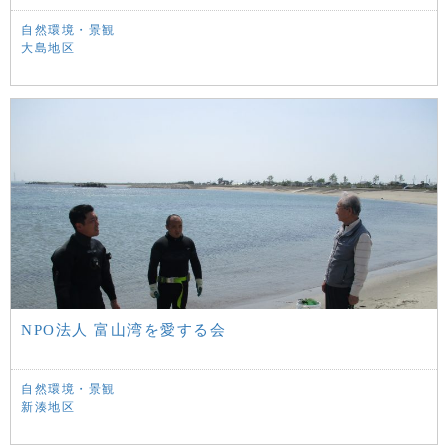
自然環境・景観
大島地区
NPO法人 富山湾を愛する会
自然環境・景観
新湊地区