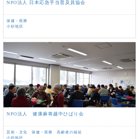
NPO法人 日本応急手当普及員協会
保健・医療
小杉地区
NPO法人 健康麻将越中ひばり会
芸術・文化
保健・医療
高齢者の福祉
小杉地区