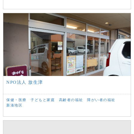
NPO法人 放生津
保健・医療
子どもと家庭
高齢者の福祉
障がい者の福祉
新湊地区