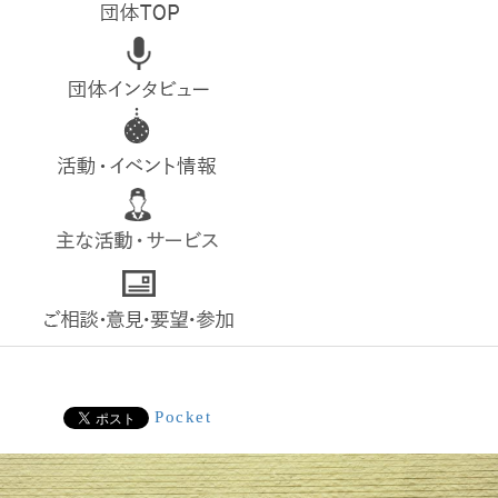
top
interview
event
service
contact
Pocket