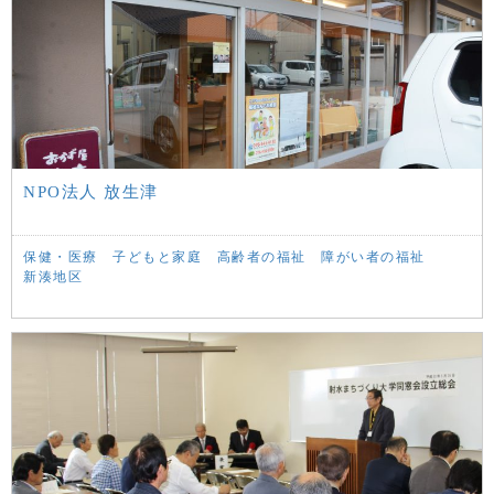
NPO法人 放生津
保健・医療
子どもと家庭
高齢者の福祉
障がい者の福祉
新湊地区