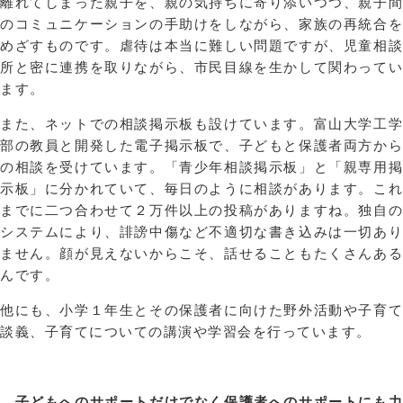
離れてしまった親子を、親の気持ちに寄り添いつつ、親子間
のコミュニケーションの手助けをしながら、家族の再統合を
めざすものです。虐待は本当に難しい問題ですが、児童相談
所と密に連携を取りながら、市民目線を生かして関わってい
ます。
また、ネットでの相談掲示板も設けています。富山大学工学
部の教員と開発した電子掲示板で、子どもと保護者両方から
の相談を受けています。「青少年相談掲示板」と「親専用掲
示板」に分かれていて、毎日のように相談があります。これ
までに二つ合わせて２万件以上の投稿がありますね。独自の
システムにより、誹謗中傷など不適切な書き込みは一切あり
ません。顔が見えないからこそ、話せることもたくさんある
んです。
他にも、小学１年生とその保護者に向けた野外活動や子育て
談義、子育てについての講演や学習会を行っています。
—子どもへのサポートだけでなく保護者へのサポートにも力