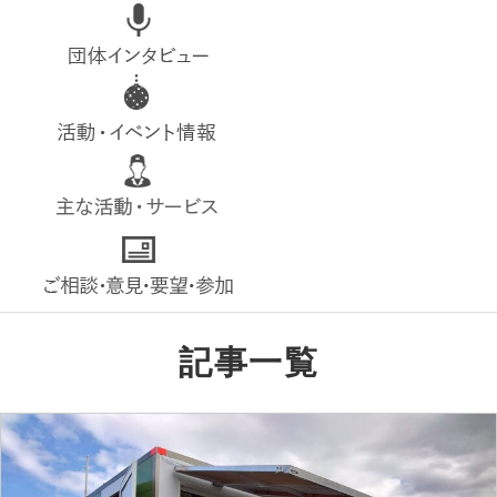
top
interview
event
service
contact
記事一覧