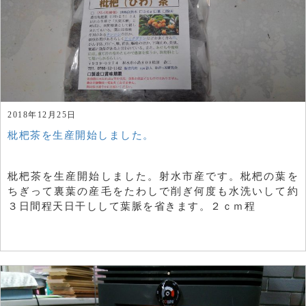
2018年12月25日
枇杷茶を生産開始しました。
枇杷茶を生産開始しました。射水市産です。枇杷の葉を
ちぎって裏葉の産毛をたわしで削ぎ何度も水洗いして約
３日間程天日干しして葉脈を省きます。２ｃｍ程