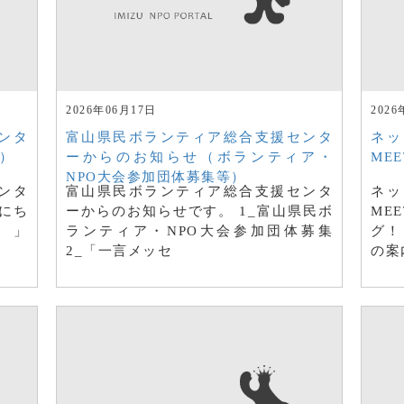
2026年06月17日
2026
ンタ
富山県民ボランティア総合支援センタ
ネッ
）
ーからのお知らせ（ボランティア・
MEE
NPO大会参加団体募集等）
ンタ
富山県民ボランティア総合支援センタ
ネッ
にち
ーからのお知らせです。 1_富山県民ボ
ME
。」
ランティア・NPO大会参加団体募集
グ！
2_「一言メッセ
の案